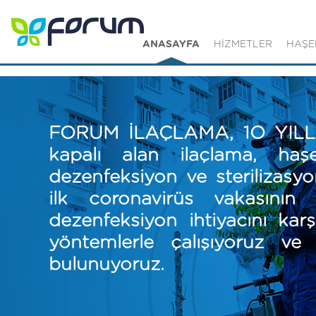
"
ANASAYFA
HİZMETLER
HAŞE
FORUM İLAÇLAMA, 1O YILLIK
kapalı alan ilaçlama, haşe
dezenfeksiyon ve sterilizasy
ilk coronavirüs vakasının 
dezenfeksiyon ihtiyacını ka
yöntemlerle çalışıyoruz ve
bulunuyoruz.