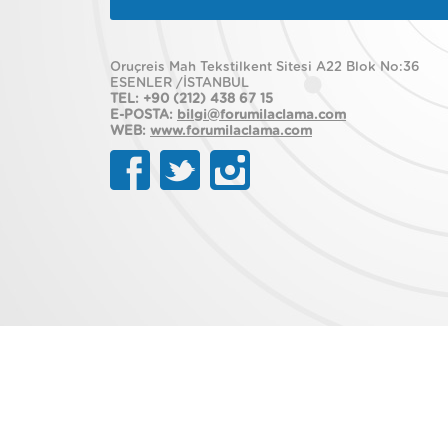
Oruçreis Mah Tekstilkent Sitesi A22 Blok No:36
ESENLER /İSTANBUL
TEL: +90 (212) 438 67 15
E-POSTA:
bilgi@forumilaclama.com
WEB:
www.forumilaclama.com